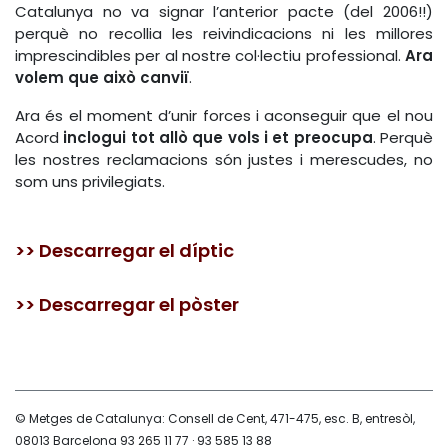
Catalunya no va signar l’anterior pacte (del 2006!!)
perquè no recollia les reivindicacions ni les millores
imprescindibles per al nostre col·lectiu professional.
Ara
volem que això canviï
.
Ara és el moment d’unir forces i aconseguir que el nou
Acord
inclogui tot allò que vols i et preocupa
. Perquè
les nostres reclamacions són justes i merescudes, no
som uns privilegiats.
>> Descarregar el díptic
>> Descarregar el pòster
© Metges de Catalunya: Consell de Cent, 471-475, esc. B, entresòl,
08013 Barcelona 93 265 11 77 · 93 585 13 88